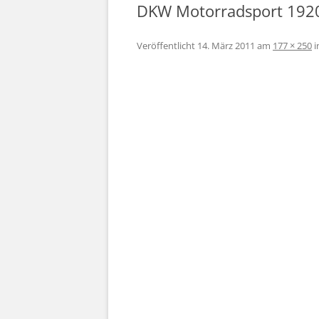
DKW Motorradsport 192
BAND 1 UND 2
INTERNATIONALE
Veröffentlicht
14. März 2011
am
177 × 250
i
SECHSTAGEFAHRT –
1987 JELENIA GOR
POLEN
ANFÄNGE DES
MOTORRADSPORT