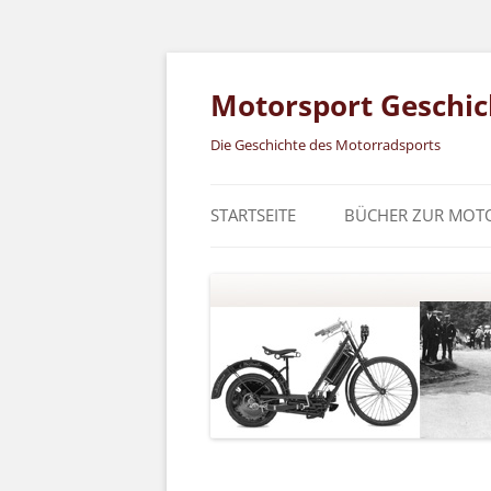
Zum
Inhalt
springen
Motorsport Geschic
Die Geschichte des Motorradsports
STARTSEITE
BÜCHER ZUR MOT
DKW MOTORRADS
1920 BIS 1939
INTERNATIONALE
SECHSTAGEFAHRT 
RED BULL SIX DAY
RUND UM ZSCHO