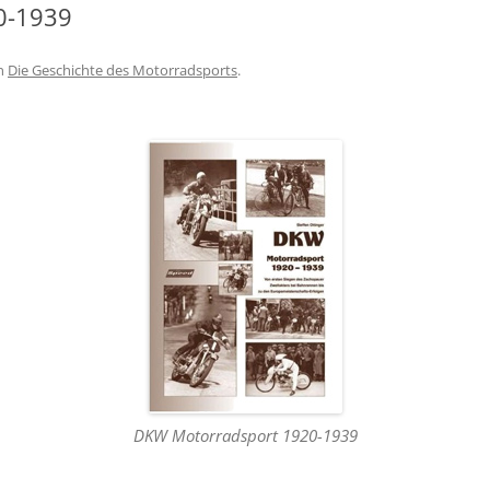
0-1939
n
Die Geschichte des Motorradsports
.
 ISDE –
A /
S
DKW Motorradsport 1920-1939